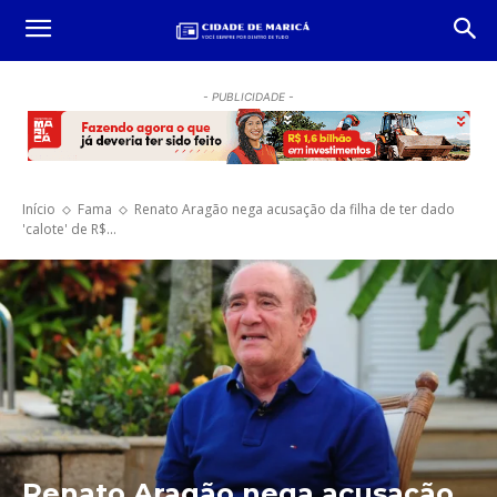
- PUBLICIDADE -
Início
Fama
Renato Aragão nega acusação da filha de ter dado
'calote' de R$...
Renato Aragão nega acusação