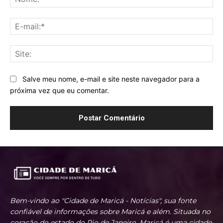
E-
mai
Sit
Salve meu nome, e-mail e site neste navegador para a
próxima vez que eu comentar.
Bem-vindo ao "Cidade de Maricá - Notícias", sua fonte
confiável de informações sobre Maricá e além. Situada no
coração do estado do Rio de Janeiro, Maricá é uma cidade