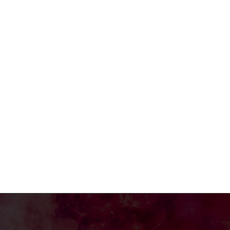
e:*
:*
: