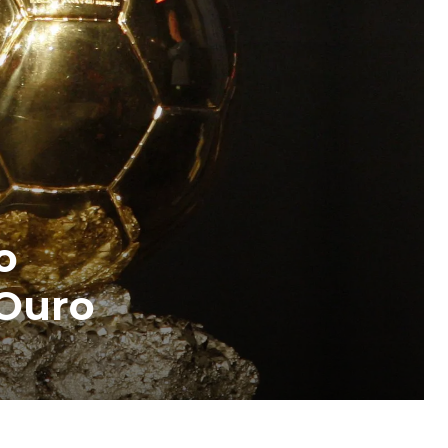
o
 Ouro