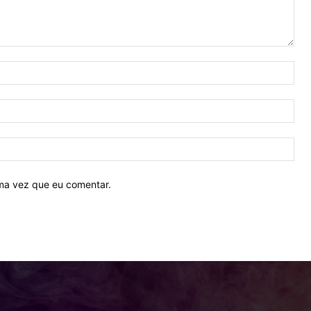
Nom
E-
mail
Site
ima vez que eu comentar.