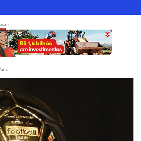
CIDADE -
aris