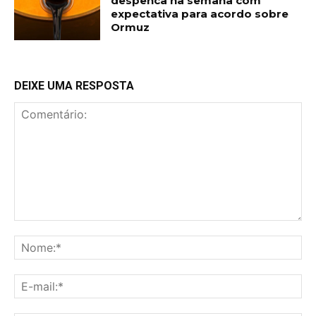
despenca na semana com
expectativa para acordo sobre
Ormuz
DEIXE UMA RESPOSTA
Comentário:
No
E-
mai