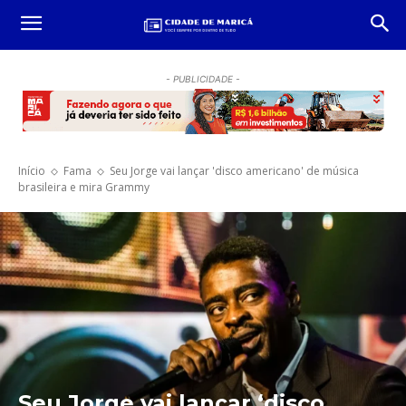
- PUBLICIDADE -
Início
Fama
Seu Jorge vai lançar 'disco americano' de música
brasileira e mira Grammy
Seu Jorge vai lançar ‘disco