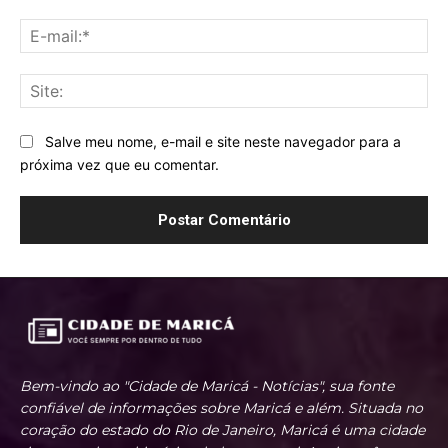
E-
mai
Sit
Salve meu nome, e-mail e site neste navegador para a
próxima vez que eu comentar.
Bem-vindo ao "Cidade de Maricá - Notícias", sua fonte
confiável de informações sobre Maricá e além. Situada no
coração do estado do Rio de Janeiro, Maricá é uma cidade