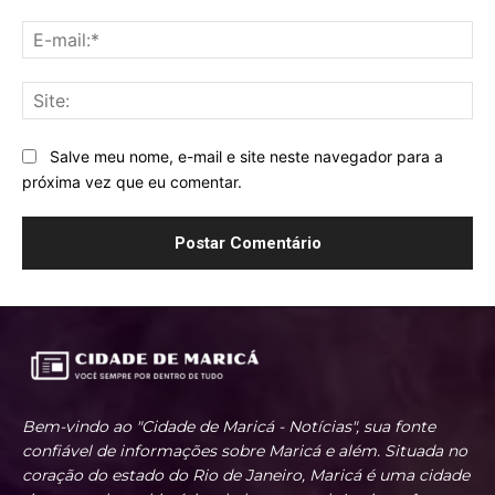
E-
mai
Sit
Salve meu nome, e-mail e site neste navegador para a
próxima vez que eu comentar.
Bem-vindo ao "Cidade de Maricá - Notícias", sua fonte
confiável de informações sobre Maricá e além. Situada no
coração do estado do Rio de Janeiro, Maricá é uma cidade