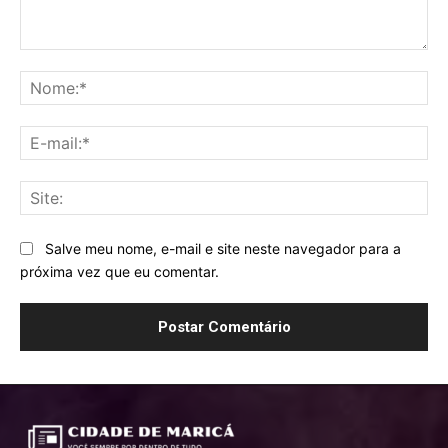
Comentário:
No
E-
mai
Sit
Salve meu nome, e-mail e site neste navegador para a
próxima vez que eu comentar.