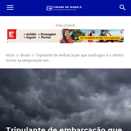
- PUBLICIDADE -
Início
Brasil
Tripulante de embarcação que naufragou é o sétimo
morto na tempestade em...
Tripulante de embarcação que