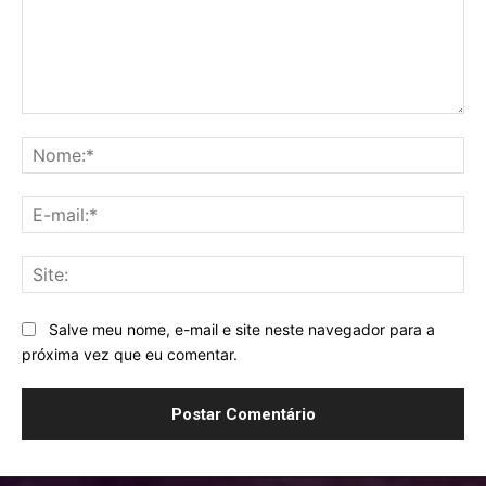
Comentário:
No
E-
mai
Sit
Salve meu nome, e-mail e site neste navegador para a
próxima vez que eu comentar.