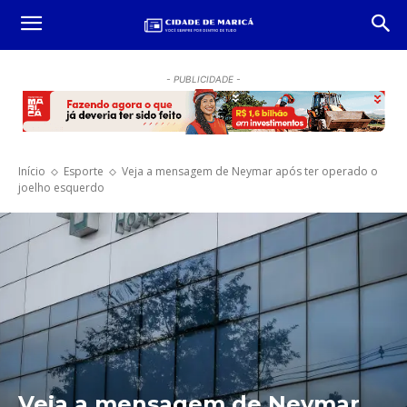
- PUBLICIDADE -
Início
Esporte
Veja a mensagem de Neymar após ter operado o
joelho esquerdo
Veja a mensagem de Neymar