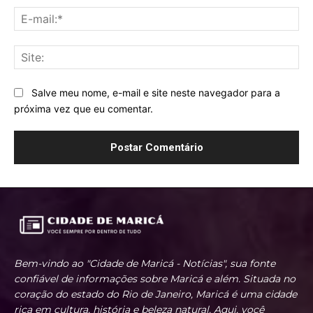
E-
mai
Sit
Salve meu nome, e-mail e site neste navegador para a
próxima vez que eu comentar.
Bem-vindo ao "Cidade de Maricá - Notícias", sua fonte
confiável de informações sobre Maricá e além. Situada no
coração do estado do Rio de Janeiro, Maricá é uma cidade
rica em cultura, história e beleza natural. Aqui, você