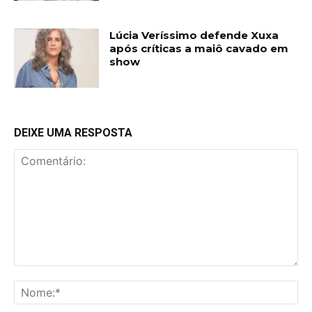
Lúcia Veríssimo defende Xuxa
após críticas a maiô cavado em
show
DEIXE UMA RESPOSTA
Comentário:
No