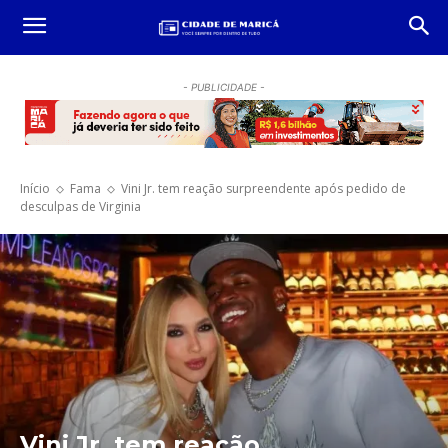
- PUBLICIDADE -
Início
Fama
Vini Jr. tem reação surpreendente após pedido de
desculpas de Virginia
Vini Jr. tem reação