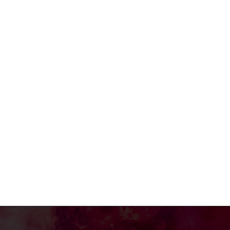
e:*
:*
: