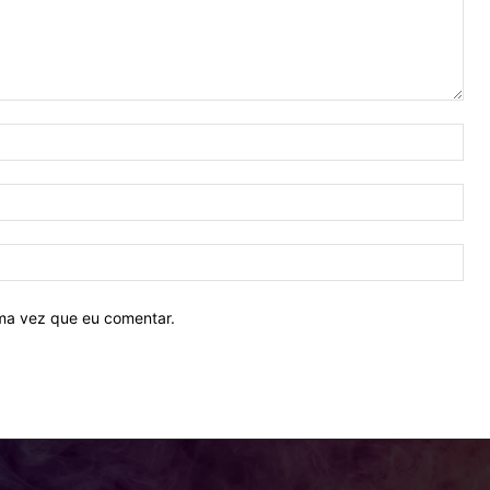
Nom
E-
mail
Site
ima vez que eu comentar.