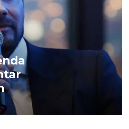
enda
ntar
m