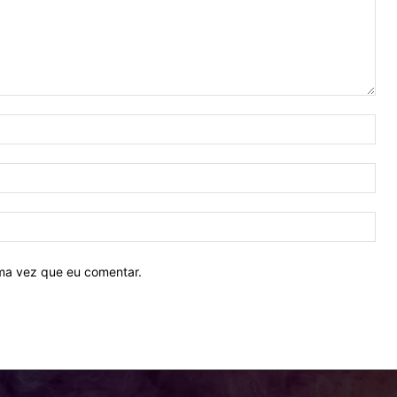
Nom
E-
mail
Site
ima vez que eu comentar.