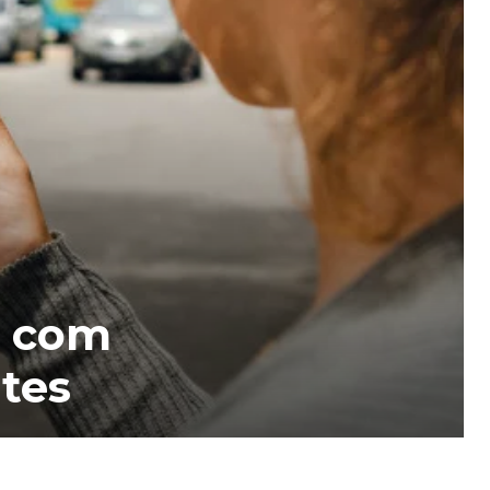
s com
ntes