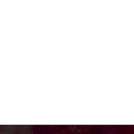
e:*
:*
: