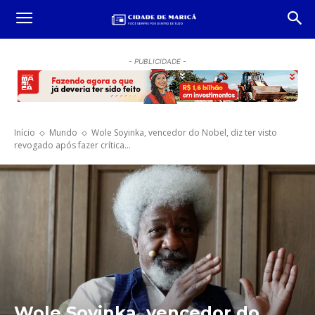
- PUBLICIDADE -
Início
Mundo
Wole Soyinka, vencedor do Nobel, diz ter visto
revogado após fazer crítica...
Wole Soyinka, vencedor do