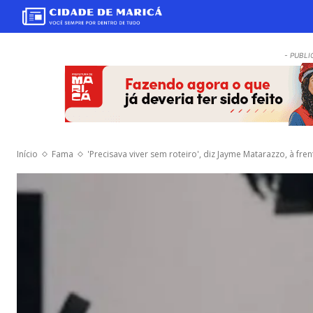
- PUBLI
Início
Fama
'Precisava viver sem roteiro', diz Jayme Matarazzo, à fre