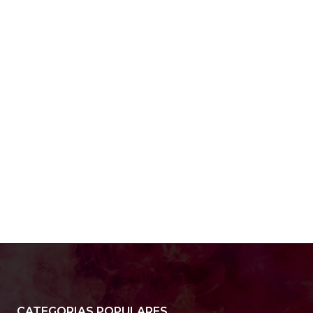
e:*
:*
:
CATEGORIAS POPULARES