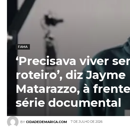
FAMA
‘Precisava viver s
roteiro’, diz Jayme
Matarazzo, à frent
série documental
7 DE JULHO DE 2026
BY
CIDADEDEMARICA.COM