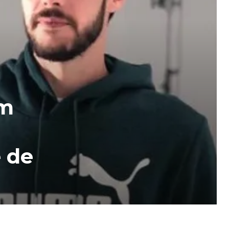
em
e de