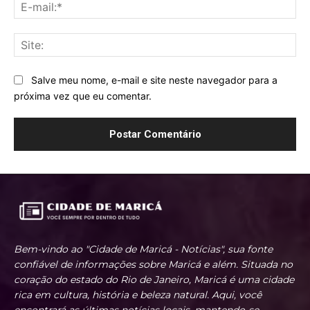
E-
mai
Sit
Salve meu nome, e-mail e site neste navegador para a
próxima vez que eu comentar.
Bem-vindo ao "Cidade de Maricá - Notícias", sua fonte
confiável de informações sobre Maricá e além. Situada no
coração do estado do Rio de Janeiro, Maricá é uma cidade
rica em cultura, história e beleza natural. Aqui, você
encontrará as últimas notícias locais, mantendo-se