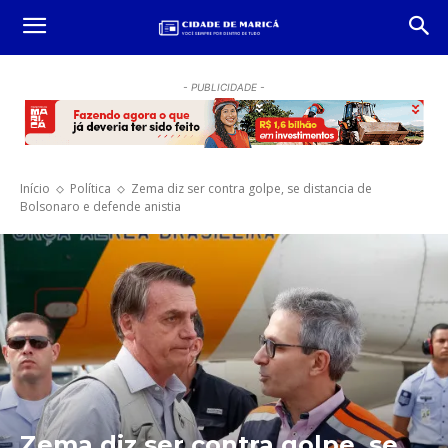
- PUBLICIDADE -
Início
Política
Zema diz ser contra golpe, se distancia de
Bolsonaro e defende anistia
Zema diz ser contra golpe, se