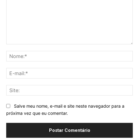
Comentário:
No
E-
mai
Sit
Salve meu nome, e-mail e site neste navegador para a
próxima vez que eu comentar.