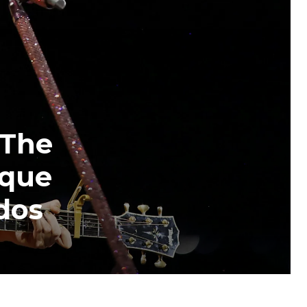
‘The
 que
 dos