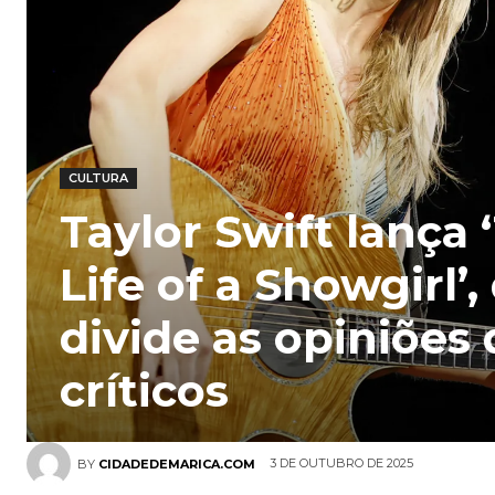
CULTURA
Taylor Swift lança 
Life of a Showgirl’,
divide as opiniões
críticos
3 DE OUTUBRO DE 2025
BY
CIDADEDEMARICA.COM