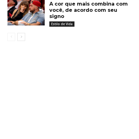
A cor que mais combina com
você, de acordo com seu
signo
Estilo de Vida