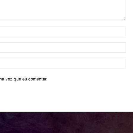
Nom
E-
mail
Site
ima vez que eu comentar.