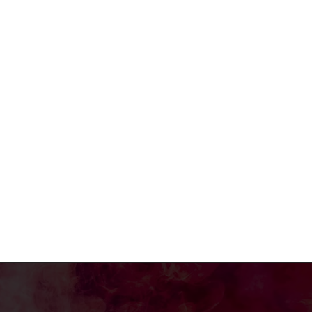
e:*
:*
: